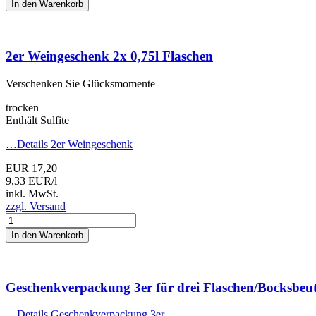
In den Warenkorb
2er Weingeschenk
2x 0,75l Flaschen
Verschenken Sie Glücksmomente
trocken
Enthält Sulfite
…Details
2er Weingeschenk
EUR 17,20
9,33 EUR/l
inkl. MwSt.
zzgl. Versand
In den Warenkorb
Geschenkverpackung 3er
für drei Flaschen/Bocksbeut
…Details
Geschenkverpackung 3er